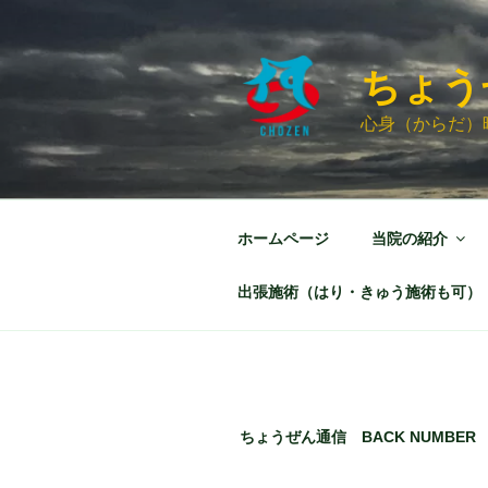
コ
ン
テ
ちょう
ン
ツ
心身（からだ）
へ
ス
キ
ッ
ホームページ
当院の紹介
プ
出張施術（はり・きゅう施術も可）
ちょうぜん通信 BACK NUMBER