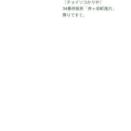
〔チョイソコかりや〕
34番停留所「井ヶ谷町孫六」
降りてすぐ。