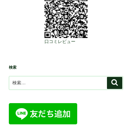
口コミレビュー
検索
検
検
索
索: