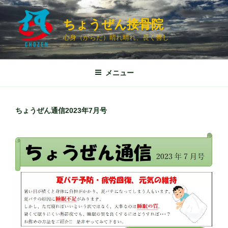
コ
ン
ちょうぜん接骨院
テ
心身（からだ）晴れ晴れ、長く善し
ン
ツ
へ
メニュー
ス
キ
ッ
ちょうぜん通信2023年7月号
プ