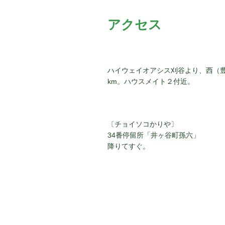
アクセス
ハイウェイオアシス刈谷より、西（
km。ハウスメイト２付近。
〔チョイソコかりや〕
34番停留所「井ヶ谷町孫六」
降りてすぐ。