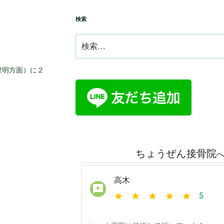
検索
検
索:
豊明方面）に２