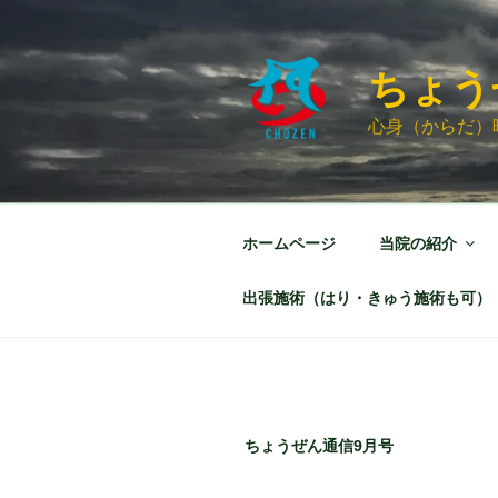
コ
ン
テ
ちょう
ン
ツ
心身（からだ）
へ
ス
キ
ッ
ホームページ
当院の紹介
プ
出張施術（はり・きゅう施術も可）
ちょうぜん通信9月号