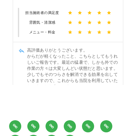
ホ
当
施
料
御
お
ー
院
術
金
来
問