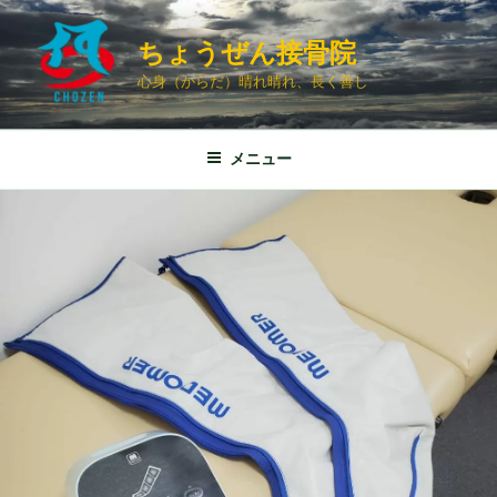
コ
ン
ちょうぜん接骨院
テ
心身（からだ）晴れ晴れ、長く善し
ン
ツ
へ
メニュー
ス
キ
ッ
プ