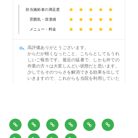
ホ
当
施
料
御
お
ー
院
術
金
来
問
ブ
出
患
ア