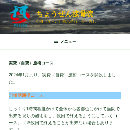
コ
ン
ちょうぜん接骨院
テ
心身（からだ）晴れ晴れ、長く善し
ン
ツ
へ
メニュー
ス
キ
ッ
実費（自費）施術コース
プ
2024年1月より、実費（自費）施術コースを開設しまし
た。
①短期回復コース
じっくり1時間程度かけて全体から各部位にかけて当院で
出来る限りの施術をし、数回で終えるようにしていくコ
ース。（※数回で終えることが出来ない場合もありま
す。）