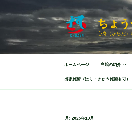
コ
ン
テ
ちょう
ン
ツ
心身（からだ）
へ
ス
キ
ッ
ホームページ
当院の紹介
プ
出張施術（はり・きゅう施術も可）
月:
2025年10月