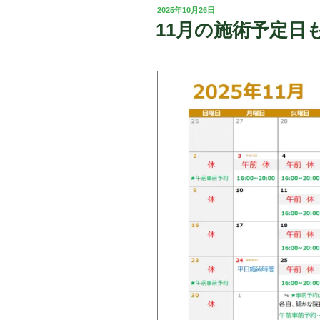
投
2025年10月26日
稿
11月の施術予定日
日: