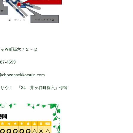
井ヶ谷町孫六７２－２
7-4699
@chozensekkotsuin.com
りや〕 「34 井ヶ谷町孫六」停留
ぐ