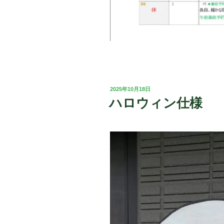
投
2025年10月18日
稿
ハロウィン仕様
日: