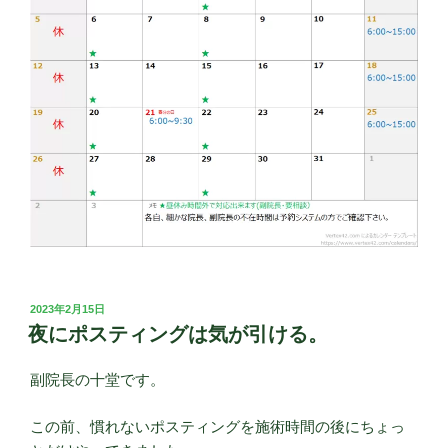
投
2023年2月15日
稿
夜にポスティングは気が引ける。
日:
副院長の十堂です。
この前、慣れないポスティングを施術時間の後にちょっ