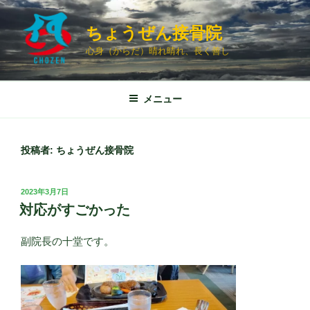
コ
ン
ちょうぜん接骨院
テ
心身（からだ）晴れ晴れ、長く善し
ン
ツ
へ
メニュー
ス
キ
ッ
投稿者:
ちょうぜん接骨院
プ
投
2023年3月7日
稿
対応がすごかった
日:
副院長の十堂です。