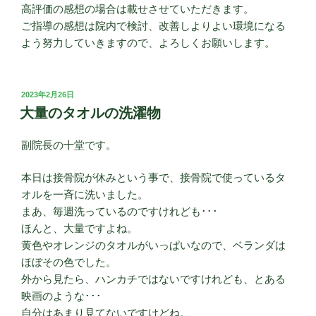
高評価の感想の場合は載せさせていただきます。
ご指導の感想は院内で検討、改善しよりよい環境になる
よう努力していきますので、よろしくお願いします。
投
2023年2月26日
稿
大量のタオルの洗濯物
日:
副院長の十堂です。
本日は接骨院が休みという事で、接骨院で使っているタ
オルを一斉に洗いました。
まあ、毎週洗っているのですけれども･･･
ほんと、大量ですよね。
黄色やオレンジのタオルがいっぱいなので、ベランダは
ほぼその色でした。
外から見たら、ハンカチではないですけれども、とある
映画のような･･･
自分はあまり見てないですけどね。