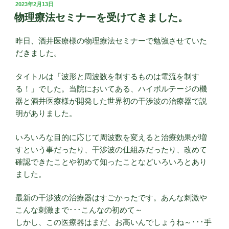
投
2023年2月13日
稿
物理療法セミナーを受けてきました。
日:
昨日、酒井医療様の物理療法セミナーで勉強させていた
だきました。
タイトルは「波形と周波数を制するものは電流を制す
る！」でした。当院においてある、ハイボルテージの機
器と酒井医療様が開発した世界初の干渉波の治療器で説
明がありました。
いろいろな目的に応じて周波数を変えると治療効果が増
すという事だったり、干渉波の仕組みだったり、改めて
確認できたことや初めて知ったことなどいろいろとあり
ました。
最新の干渉波の治療器はすごかったです。あんな刺激や
こんな刺激まで･･･こんなの初めて～
しかし、この医療器はまだ、お高いんでしょうね～･･･手