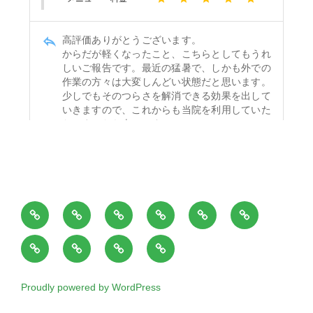
ホ
当
施
料
御
お
ー
院
術
金
来
問
ブ
出
患
ア
ム
の
時
表
院
い
ロ
張
者
ク
ペ
紹
間
患
合
グ
施
様、
セ
ー
介
者
わ
Proudly powered by WordPress
術
ご
ス
ジ
の
せ