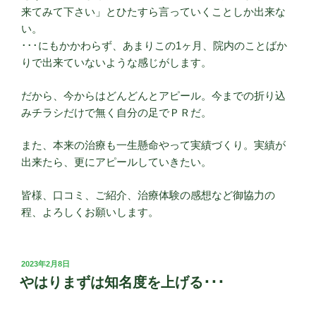
来てみて下さい」とひたすら言っていくことしか出来な
い。
･･･にもかかわらず、あまりこの1ヶ月、院内のことばか
りで出来ていないような感じがします。
だから、今からはどんどんとアピール。今までの折り込
みチラシだけで無く自分の足でＰＲだ。
また、本来の治療も一生懸命やって実績づくり。実績が
出来たら、更にアピールしていきたい。
皆様、口コミ、ご紹介、治療体験の感想など御協力の
程、よろしくお願いします。
投
2023年2月8日
稿
やはりまずは知名度を上げる･･･
日: