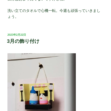
洗い立てのタオルで心機一転。今週も頑張っていきまし
ょう。
投
2023年2月22日
稿
3月の飾り付け
日: