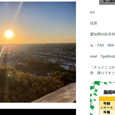
km
住所
愛知県刈谷市
℡・FAX 056-8
mail 7ga94ci
〔チョイソコか
所 降りてす