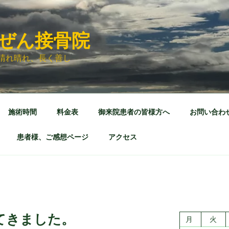
ぜん接骨院
晴れ晴れ、長く善し
施術時間
料金表
御来院患者の皆様方へ
お問い合わ
患者様、ご感想ページ
アクセス
てきました。
月
火