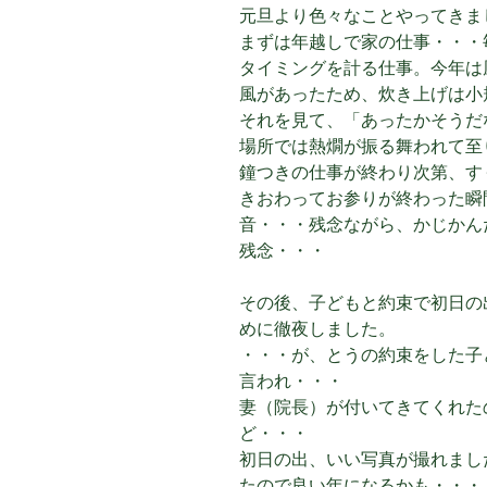
元旦より色々なことやってきま
まずは年越しで家の仕事・・・
タイミングを計る仕事。今年は
風があったため、炊き上げは小
それを見て、「あったかそうだ
場所では熱燗が振る舞われて至
鐘つきの仕事が終わり次第、す
きおわってお参りが終わった瞬
音・・・残念ながら、かじかん
残念・・・
その後、子どもと約束で初日の
めに徹夜しました。
・・・が、とうの約束をした子
言われ・・・
妻（院長）が付いてきてくれた
ど・・・
初日の出、いい写真が撮れまし
たので良い年になるかも・・・