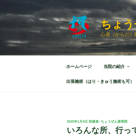
コ
ン
テ
ちょう
ン
ツ
心身（からだ）
へ
ス
キ
ッ
ホームページ
当院の紹介
プ
出張施術（はり・きゅう施術も可）
投
2025年1月4日
投稿者:
ちょうぜん接骨院
稿
いろんな所、行っ
日: