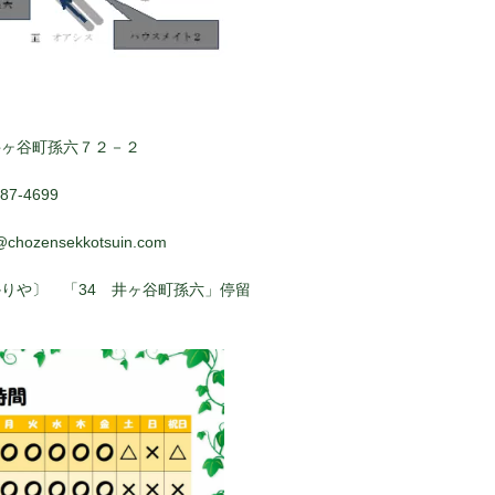
井ヶ谷町孫六７２－２
7-4699
@chozensekkotsuin.com
りや〕 「34 井ヶ谷町孫六」停留
ぐ