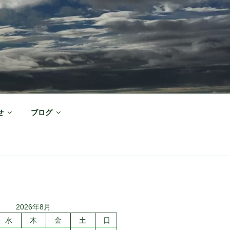
せ
ブログ
2026年8月
水
木
金
土
日