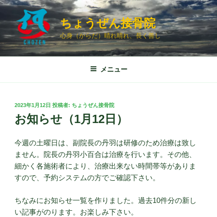
コ
ン
ちょうぜん接骨院
テ
心身（からだ）晴れ晴れ、長く善し
ン
ツ
へ
メニュー
ス
キ
ッ
投
2023年1月12日
投稿者:
ちょうぜん接骨院
プ
稿
お知らせ（1月12日）
日:
今週の土曜日は、副院長の丹羽は研修のため治療は致し
ません。院長の丹羽小百合は治療を行います。その他、
細かく各施術者により、治療出来ない時間帯等がありま
すので、予約システムの方でご確認下さい。
ちなみにお知らせ一覧を作りました。過去10件分の新し
い記事がのります。お楽しみ下さい。