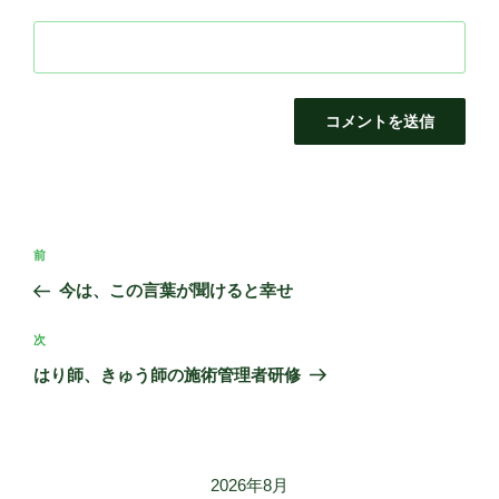
投
前
前
稿
の
今は、この言葉が聞けると幸せ
ナ
投
ビ
稿
次
次
ゲ
の
はり師、きゅう師の施術管理者研修
投
ー
稿
シ
ョ
2026年8月
ン