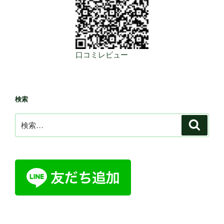
口コミレビュー
検索
検
検
索
索: