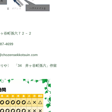
井ヶ谷町孫六７２－２
7-4699
@chozensekkotsuin.com
りや〕 「34 井ヶ谷町孫六」停留
ぐ