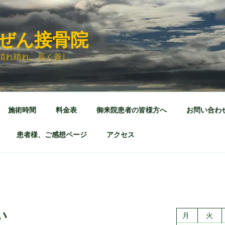
ぜん接骨院
晴れ晴れ、長く善し
施術時間
料金表
御来院患者の皆様方へ
お問い合わ
患者様、ご感想ページ
アクセス
い
月
火