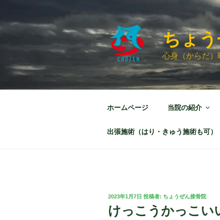
コ
ン
テ
ちょう
ン
ツ
心身（からだ）
へ
ス
キ
ッ
ホームページ
当院の紹介
プ
出張施術（はり・きゅう施術も可）
投
2023年1月7日
投稿者:
ちょうぜん接骨院
稿
けっこうかっこい
日: