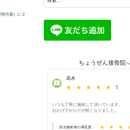
索:
豊明方面）に２