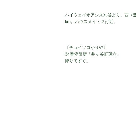
ン
ハイウェイオアシス刈谷より、西（
km。ハウスメイト２付近。
〔チョイソコかりや〕
34番停留所「井ヶ谷町孫六」
降りてすぐ。