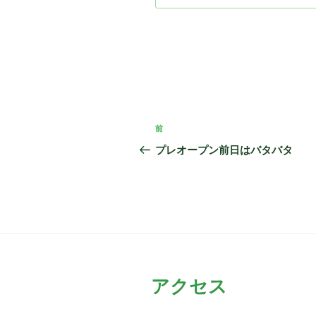
投
前
前
稿
の
プレオープン前日はバタバタ
投
ナ
稿
ビ
ゲ
ー
シ
アクセス
ョ