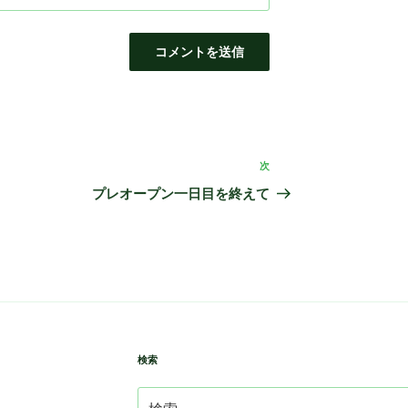
次
次
の
プレオープン一日目を終えて
投
稿
検索
検