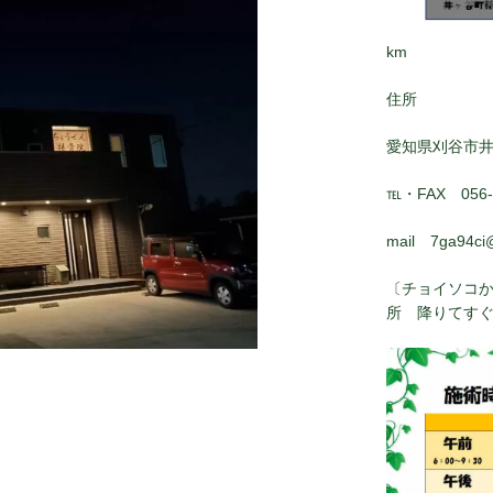
km
住所
愛知県刈谷市
℡・FAX 056-8
mail 7ga94ci
〔チョイソコか
所 降りてす