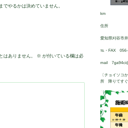
までやるかは決めていません。
km
住所
愛知県刈谷市
℡・FAX 056-8
とはありません。
※
が付いている欄は必
mail 7ga94ci
〔チョイソコか
所 降りてす