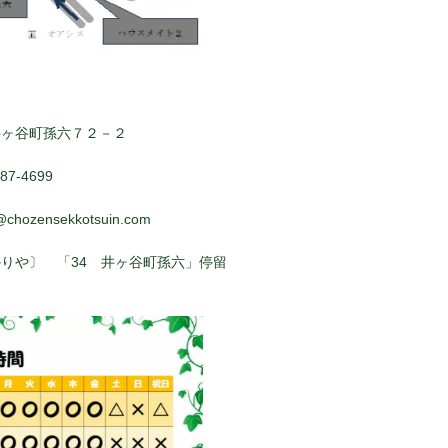
井ヶ谷町孫六７２－２
7-4699
@chozensekkotsuin.com
りや〕 「34 井ヶ谷町孫六」停留
ぐ