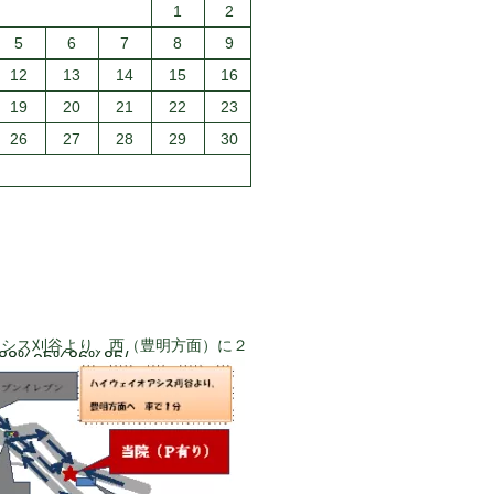
1
2
5
6
7
8
9
12
13
14
15
16
19
20
21
22
23
26
27
28
29
30
アシス刈谷より、西（豊明方面）に２
%88%e5%86%85/