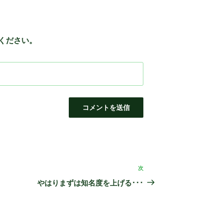
ください。
次
次
の
やはりまずは知名度を上げる･･･
投
稿