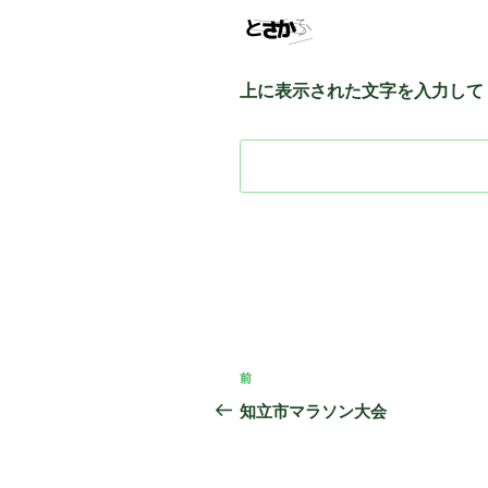
上に表示された文字を入力して
投
前
前
稿
の
知立市マラソン大会
投
ナ
稿
ビ