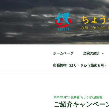
コ
ン
テ
ちょう
ン
ツ
心身（からだ）
へ
ス
キ
ッ
ホームページ
当院の紹介
プ
出張施術（はり・きゅう施術も可）
投
2023年2月7日
投稿者:
ちょうぜん接骨院
稿
ご紹介キャンペー
日: