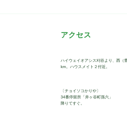
ゲ
ー
シ
アクセス
ョ
ン
ハイウェイオアシス刈谷より、西（
km。ハウスメイト２付近。
〔チョイソコかりや〕
34番停留所「井ヶ谷町孫六」
降りてすぐ。