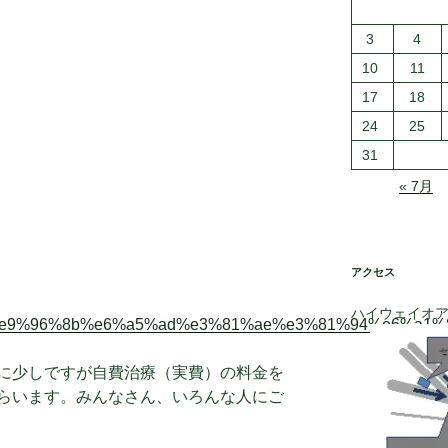
3
4
10
11
17
18
24
25
31
« 7月
アクセス
ハイウェイオ
.com/%e9%96%8b%e6%a5%ad%e3%81%ae%e3%81%94%e6%a1
に少しですが自費治療（実費）の料金を
らいます。みんなさん、いろんな人にご