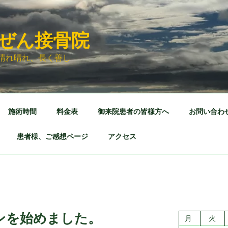
ぜん接骨院
晴れ晴れ、長く善し
施術時間
料金表
御来院患者の皆様方へ
お問い合わ
患者様、ご感想ページ
アクセス
ンを始めました。
月
火