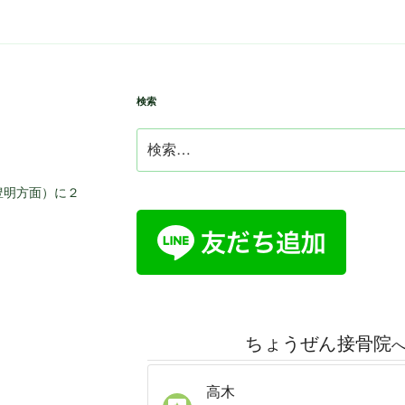
検索
検
索:
豊明方面）に２