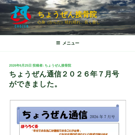
コ
ン
ちょうぜん接骨院
テ
心身（からだ）晴れ晴れ、長く善し
ン
ツ
へ
メニュー
ス
キ
ッ
投
2026年6月25日
投稿者:
ちょうぜん接骨院
プ
稿
ちょうぜん通信２０２６年７月号
日:
ができました。