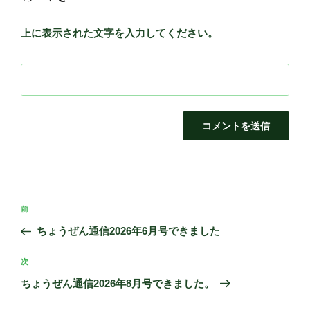
上に表示された文字を入力してください。
投
前
前
稿
の
ちょうぜん通信2026年6月号できました
ナ
投
ビ
稿
次
次
ゲ
の
ちょうぜん通信2026年8月号できました。
投
ー