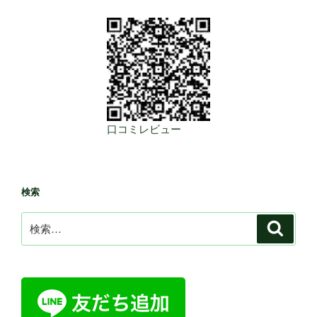
口コミレビュー
検索
検
検
索
索: