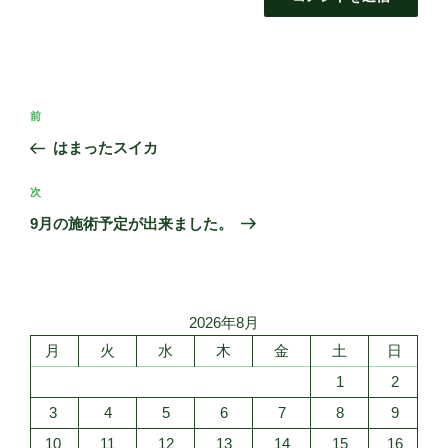
投
前
前
稿
の
はまったスイカ
ナ
投
ビ
稿
次
次
ゲ
の
9月の施術予定が出来ました。
投
ー
稿
シ
ョ
2026年8月
ン
月
火
水
木
金
土
日
1
2
3
4
5
6
7
8
9
10
11
12
13
14
15
16