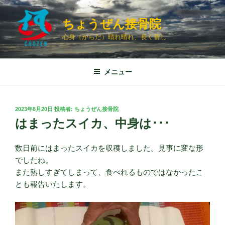
コ
ン
ちょうぜん接骨院
テ
心身（からだ）晴れ晴れ、長く善し
ン
ツ
へ
メニュー
ス
キ
ッ
投
2023年8月20日
投稿者:
ちょうぜん接骨院
プ
稿
はまったスイカ、中身は･･･
日:
数日前にはまったスイカを収穫しました。見事に変な形
でしたね。
また熟しすぎてしまって、食べれるものではなかったこ
とも報告いたします。