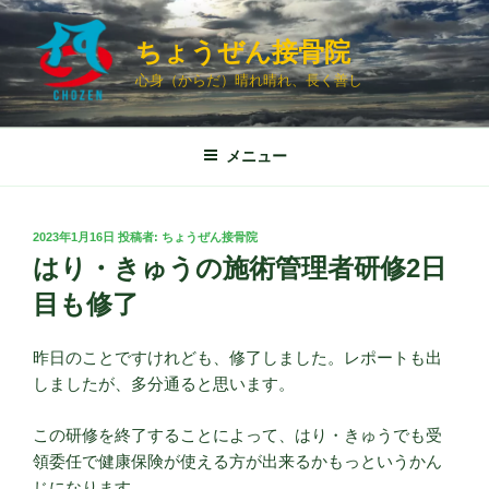
コ
ン
ちょうぜん接骨院
テ
心身（からだ）晴れ晴れ、長く善し
ン
ツ
へ
メニュー
ス
キ
ッ
投
2023年1月16日
投稿者:
ちょうぜん接骨院
プ
稿
はり・きゅうの施術管理者研修2日
日:
目も修了
昨日のことですけれども、修了しました。レポートも出
しましたが、多分通ると思います。
この研修を終了することによって、はり・きゅうでも受
領委任で健康保険が使える方が出来るかもっというかん
じになります。