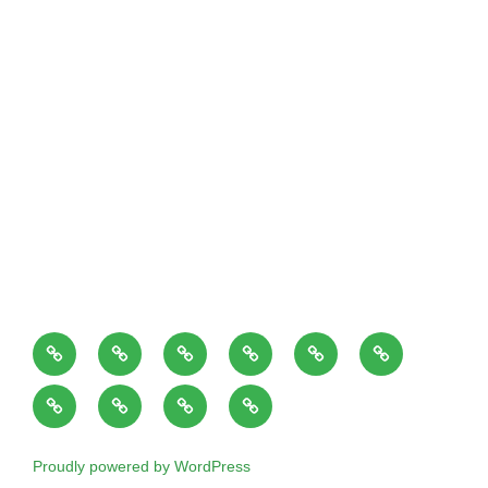
ホ
当
施
料
御
お
ー
院
術
金
来
問
ブ
出
患
ア
ム
の
時
表
院
い
ロ
張
者
ク
ペ
紹
間
患
合
グ
施
様、
セ
ー
介
者
わ
Proudly powered by WordPress
術
ご
ス
ジ
の
せ