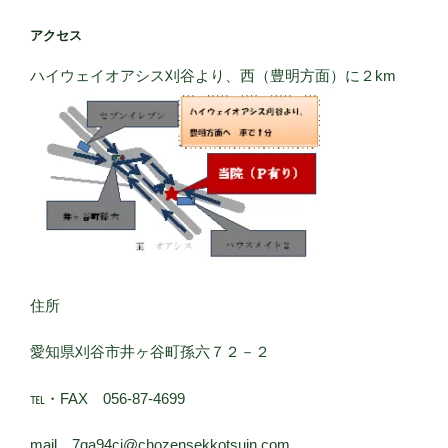
アクセス
ハイウェイオアシス刈谷より、西（豊明方面）に２km
住所
愛知県刈谷市井ヶ谷町孫六７２－２
℡・FAX 056-87-4699
mail 7ga94ci@chozensekkotsuin.com