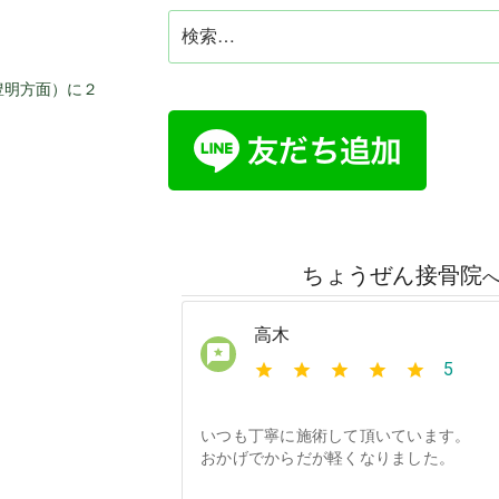
検
索:
豊明方面）に２