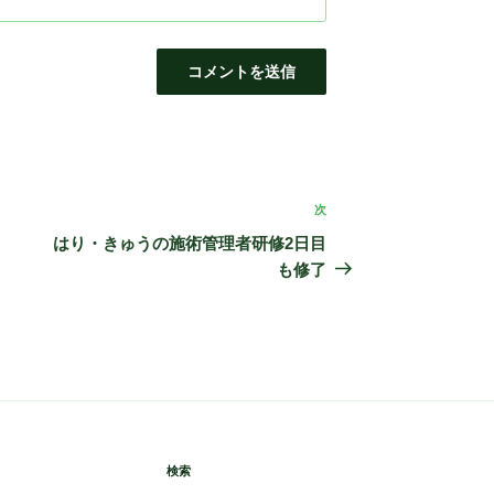
次
次
の
はり・きゅうの施術管理者研修2日目
投
も修了
稿
検索