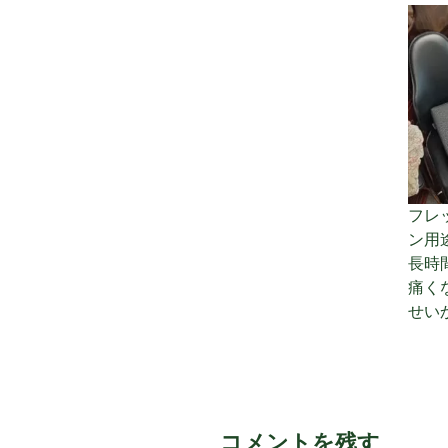
フレ
ン用
長時
痛く
せい
コメントを残す