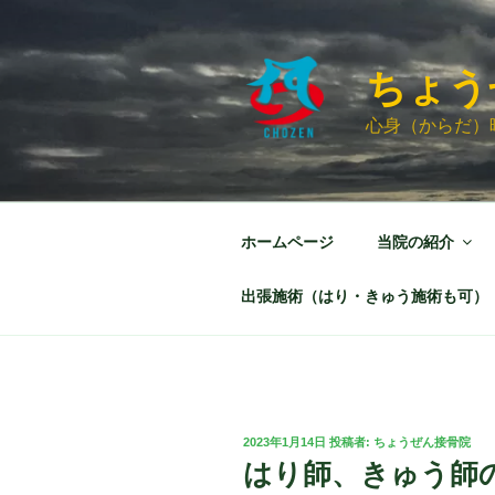
コ
ン
テ
ちょう
ン
ツ
心身（からだ）
へ
ス
キ
ッ
ホームページ
当院の紹介
プ
出張施術（はり・きゅう施術も可）
投
2023年1月14日
投稿者:
ちょうぜん接骨院
稿
はり師、きゅう師
日: