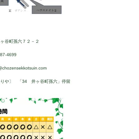
井ヶ谷町孫六７２－２
7-4699
@chozensekkotsuin.com
りや〕 「34 井ヶ谷町孫六」停留
ぐ