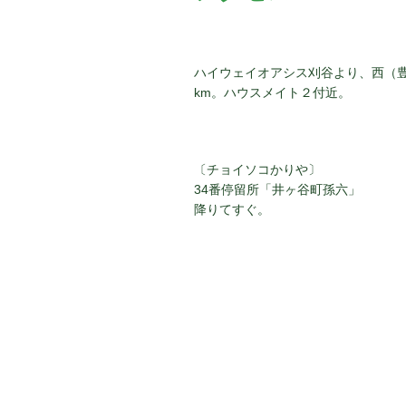
ン
ハイウェイオアシス刈谷より、西（
km。ハウスメイト２付近。
〔チョイソコかりや〕
34番停留所「井ヶ谷町孫六」
降りてすぐ。