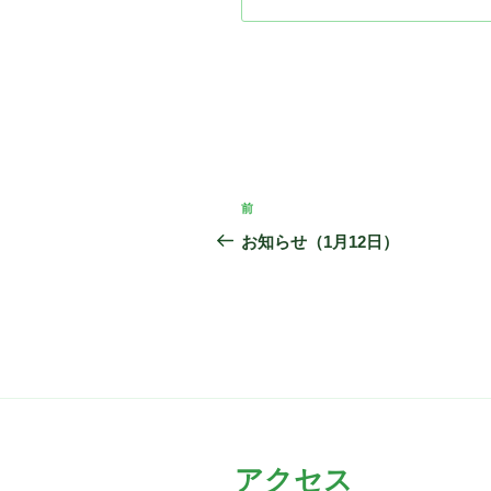
投
前
前
稿
の
お知らせ（1月12日）
投
ナ
稿
ビ
ゲ
ー
シ
ョ
アクセス