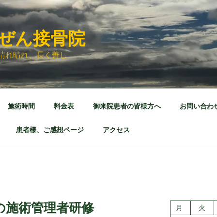
ぜん接骨院
晴れ晴れ、長く善し
施術時間
料金表
御来院患者の皆様方へ
お問い合わ
患者様、ご感想ページ
アクセス
の施術管理者研修
月
火