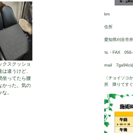
km
住所
愛知県刈谷市
℡・FAX 056-8
ックスクッショ
mail 7ga94ci
途は違うけど、
〔チョイソコか
間坐ってたら腰
所 降りてす
なかった。気の
かな。