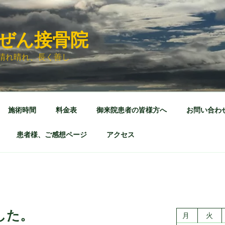
ぜん接骨院
晴れ晴れ、長く善し
施術時間
料金表
御来院患者の皆様方へ
お問い合わ
患者様、ご感想ページ
アクセス
した。
月
火