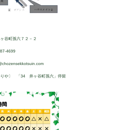
井ヶ谷町孫六７２－２
7-4699
@chozensekkotsuin.com
りや〕 「34 井ヶ谷町孫六」停留
ぐ