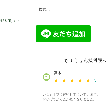
検
索:
豊明方面）に２