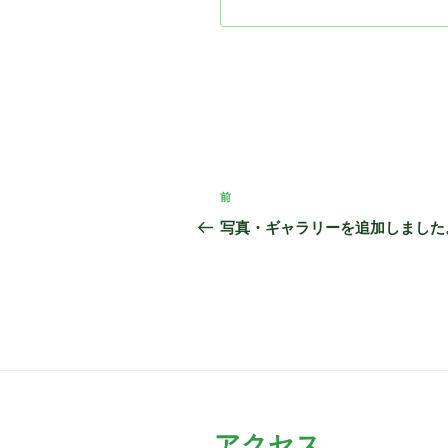
投
前
前
稿
の
写真・ギャラリーを追加しました
投
ナ
稿
ビ
ゲ
ー
シ
ョ
アクセス