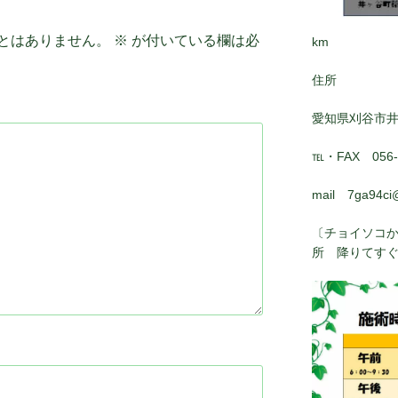
とはありません。
※
が付いている欄は必
km
住所
愛知県刈谷市
℡・FAX 056-8
mail 7ga94ci
〔チョイソコか
所 降りてす