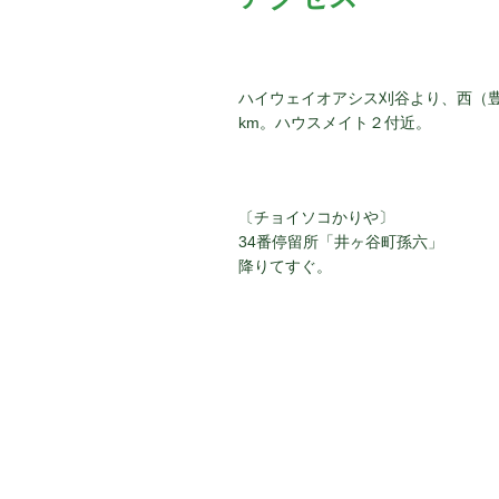
ン
ハイウェイオアシス刈谷より、西（
km。ハウスメイト２付近。
〔チョイソコかりや〕
34番停留所「井ヶ谷町孫六」
降りてすぐ。