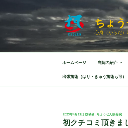
コ
ン
テ
ちょう
ン
ツ
心身（からだ）
へ
ス
キ
ッ
ホームページ
当院の紹介
プ
出張施術（はり・きゅう施術も可）
投
2023年4月11日
投稿者:
ちょうぜん接骨院
稿
初クチコミ頂きま
日: