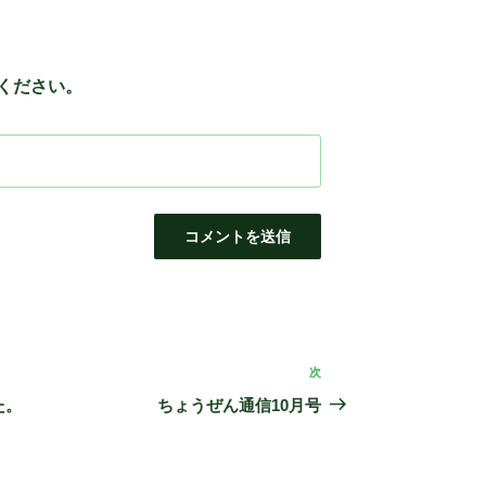
ください。
次
次
の
た。
ちょうぜん通信10月号
投
稿