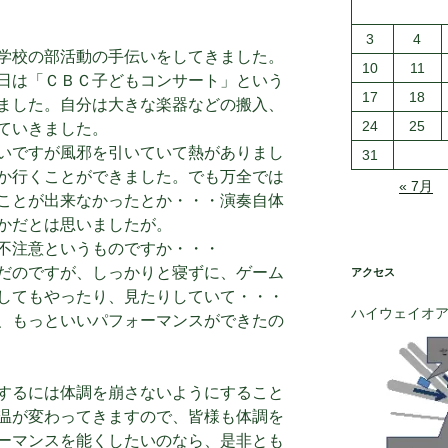
3
4
学校の部活動の手伝いをしてきました。
10
11
日は「ＣＢＣ子どもコンサート」という
17
18
ました。自分は大きな楽器などの搬入、
24
25
ていきました。
いですが風邪を引いていて熱がありまし
31
か行くことができました。でも万全では
« 7月
ことが出来なかったとか・・・演奏自体
かだとは思いましたが。
不注意というものですか・・・
だのですが、しっかりと寝ずに、ゲーム
アクセス
注意してもやったり、見たりしていて・・・
ハイウェイオ
、もっといいパフォーマンスができたの
するには体調を崩さないようにすること
温が変わってきますので、皆様も体調を
ーマンスを能くしたいのなら、是非とも