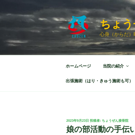
コ
ン
テ
ちょう
ン
ツ
心身（からだ）
へ
ス
キ
ッ
ホームページ
当院の紹介
プ
出張施術（はり・きゅう施術も可）
投
2023年9月23日
投稿者:
ちょうぜん接骨院
稿
娘の部活動の手伝
日: