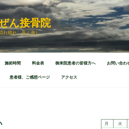
ぜん接骨院
晴れ晴れ、長く善し
施術時間
料金表
御来院患者の皆様方へ
お問い合わ
患者様、ご感想ページ
アクセス
い
月
火