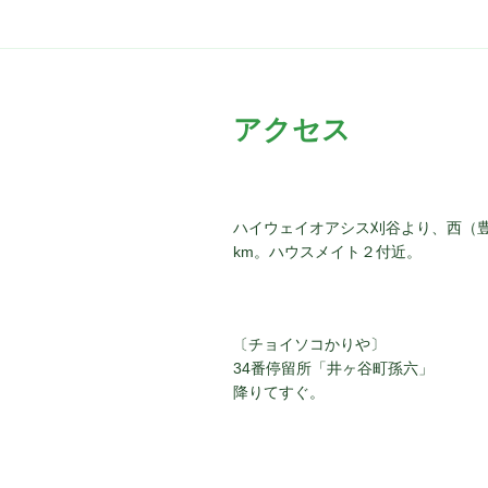
ゲ
ー
シ
アクセス
ョ
ン
ハイウェイオアシス刈谷より、西（
km。ハウスメイト２付近。
〔チョイソコかりや〕
34番停留所「井ヶ谷町孫六」
降りてすぐ。