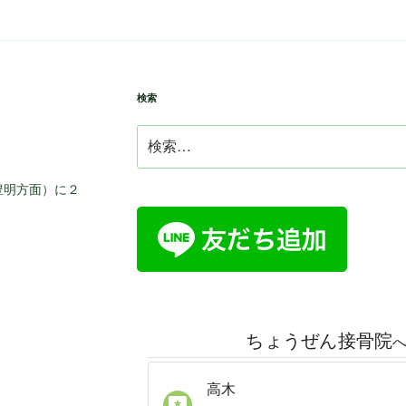
検索
検
索:
豊明方面）に２