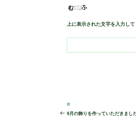
上に表示された文字を入力して
投
前
前
稿
の
9月の飾りを作っていただきまし
投
ナ
稿
ビ