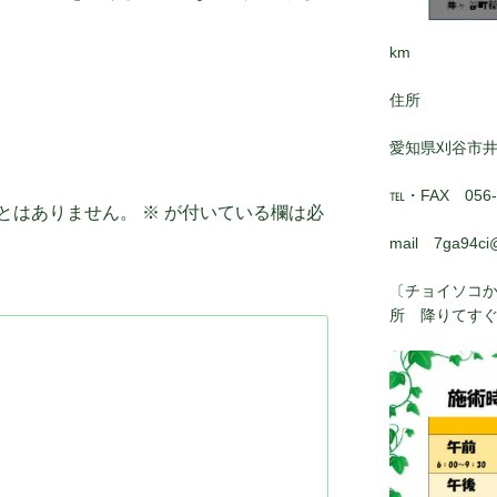
km
住所
愛知県刈谷市
℡・FAX 056-8
とはありません。
※
が付いている欄は必
mail 7ga94ci
〔チョイソコか
所 降りてす