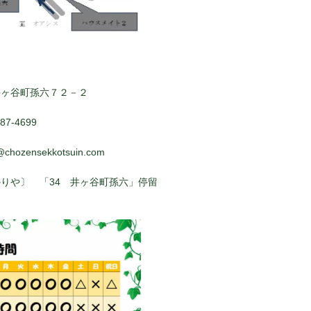
井ヶ谷町孫六７２－２
7-4699
@chozensekkotsuin.com
りや〕 「34 井ヶ谷町孫六」停留
ぐ