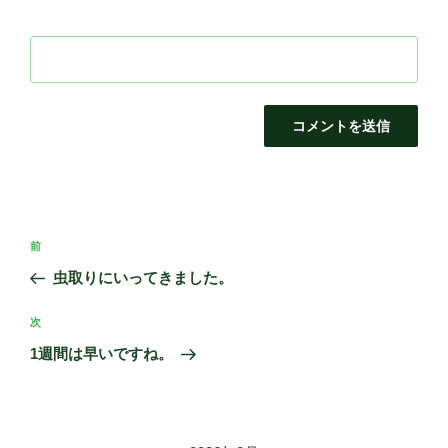
投
前
前
稿
の
虫取りにいってきました。
ナ
投
ビ
稿
次
次
ゲ
の
1週間は早いですね。
投
ー
稿
シ
ョ