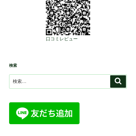
口コミレビュー
検索
検
検
索
索: