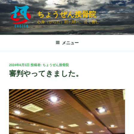
コ
ン
ちょうぜん接骨院
テ
心身（からだ）晴れ晴れ、長く善し
ン
ツ
へ
メニュー
ス
キ
ッ
投
2024年6月5日
投稿者:
ちょうぜん接骨院
プ
稿
審判やってきました。
日: