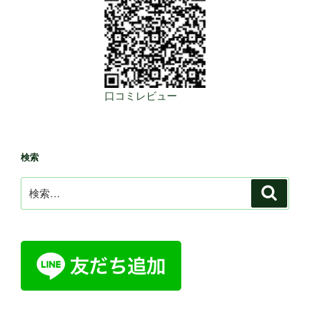
口コミレビュー
検索
検
検
索
索: