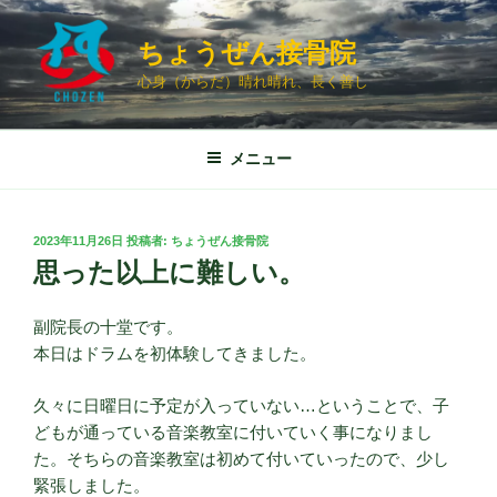
コ
ン
ちょうぜん接骨院
テ
心身（からだ）晴れ晴れ、長く善し
ン
ツ
へ
メニュー
ス
キ
ッ
投
2023年11月26日
投稿者:
ちょうぜん接骨院
プ
稿
思った以上に難しい。
日:
副院長の十堂です。
本日はドラムを初体験してきました。
久々に日曜日に予定が入っていない…ということで、子
どもが通っている音楽教室に付いていく事になりまし
た。そちらの音楽教室は初めて付いていったので、少し
緊張しました。