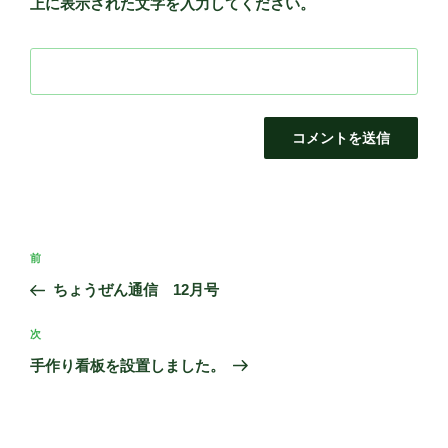
上に表示された文字を入力してください。
投
前
前
稿
の
ちょうぜん通信 12月号
ナ
投
ビ
稿
次
次
ゲ
の
手作り看板を設置しました。
投
ー
稿
シ
ョ