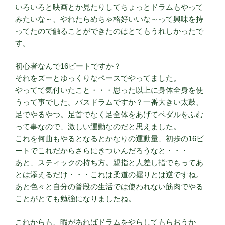
いろいろと映画とか見たりしてちょっとドラムもやって
みたいな～、やれたらめちゃ格好いいな～って興味を持
ってたので触ることができたのはとてもうれしかったで
す。
初心者なんで16ビートですか？
それをズーとゆっくりなペースでやってました。
やってて気付いたこと・・・思った以上に身体全身を使
うって事でした。バスドラムですか？一番大きい太鼓、
足でやるやつ。足首でなく足全体をあげてペダルをふむ
って事なので、激しい運動なのだと思えました。
これを何曲もやるとなるとかなりの運動量、初歩の16ビ
ートでこれだからさらにきついんだろうなと・・・
あと、スティックの持ち方。親指と人差し指でもってあ
とは添えるだけ・・・これは柔道の握りとは逆ですね。
あと色々と自分の普段の生活では使われない筋肉でやる
ことがとても勉強になりましたね。
これからも、暇があればドラムをやらしてもらおうか