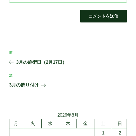
投
前
前
稿
の
3月の施術日（2月17日）
ナ
投
ビ
稿
次
次
ゲ
の
3月の飾り付け
投
ー
稿
シ
ョ
2026年8月
ン
月
火
水
木
金
土
日
1
2