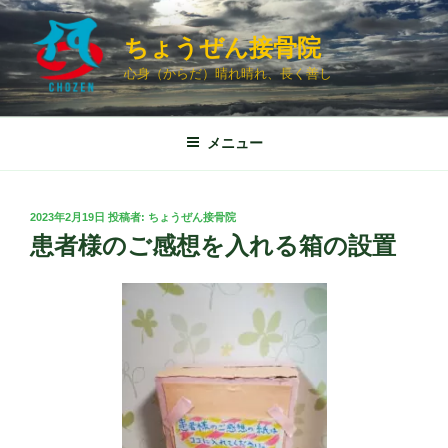
コ
ン
ちょうぜん接骨院
テ
心身（からだ）晴れ晴れ、長く善し
ン
ツ
へ
メニュー
ス
キ
ッ
投
2023年2月19日
投稿者:
ちょうぜん接骨院
プ
稿
患者様のご感想を入れる箱の設置
日: