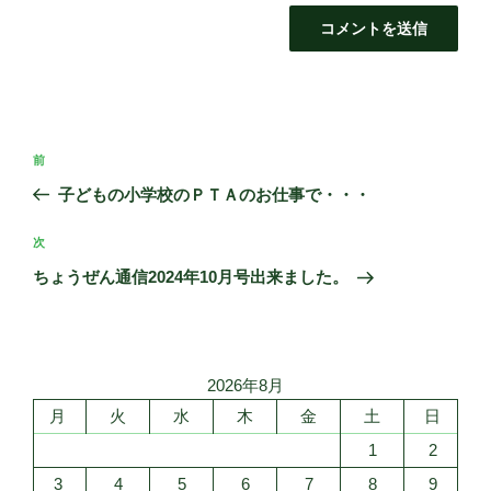
投
前
前
稿
の
子どもの小学校のＰＴＡのお仕事で・・・
ナ
投
ビ
稿
次
次
ゲ
の
ちょうぜん通信2024年10月号出来ました。
投
ー
稿
シ
ョ
2026年8月
ン
月
火
水
木
金
土
日
1
2
3
4
5
6
7
8
9