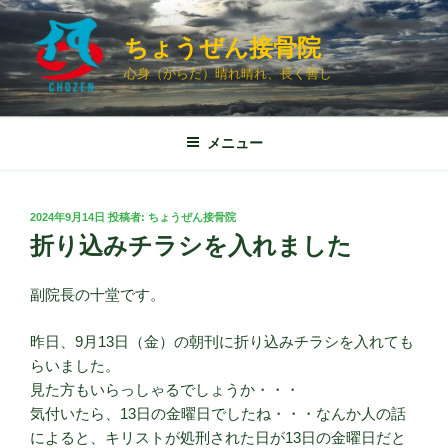
コ
ン
ちょうぜん接骨院
テ
心身（からだ）晴れ晴れ、長く善し
ン
ツ
へ
メニュー
ス
キ
ッ
投
2024年9月14日
投稿者:
ちょうぜん接骨院
プ
稿
折り込みチラシを入れました
日:
副院長の十堂です。
昨日、9月13日（金）の朝刊に折り込みチラシを入れても
らいました。
見た方もいらっしゃるでしょうか・・・
気付いたら、13日の金曜日でしたね・・・なんか人の話
によると、キリストが処刑された日が13日の金曜日だと