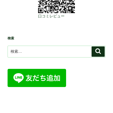
口コミレビュー
検索
検
検
索
索: