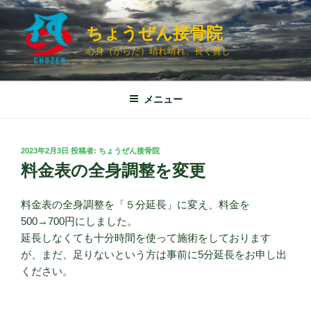
コ
ン
ちょうぜん接骨院
テ
心身（からだ）晴れ晴れ、長く善し
ン
ツ
へ
メニュー
ス
キ
ッ
投
2023年2月3日
投稿者:
ちょうぜん接骨院
プ
稿
料金表の全身調整を変更
日:
料金表の全身調整を「５分延長」に変え、料金を
500→700円にしました。
延長しなくても十分時間を使って施術をしております
が、まだ、足りないという方は事前に5分延長をお申し出
ください。