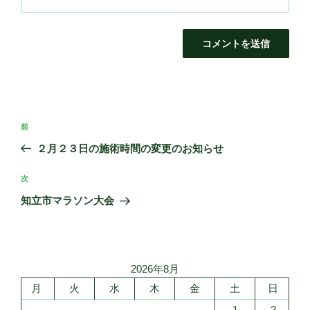
投
前
前
稿
の
２月２３日の施術時間の変更のお知らせ
ナ
投
ビ
稿
次
次
ゲ
の
知立市マラソン大会
投
ー
稿
シ
ョ
2026年8月
ン
月
火
水
木
金
土
日
1
2