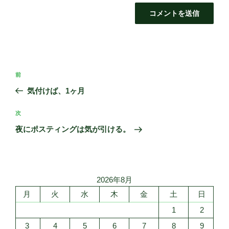
投
前
前
稿
の
気付けば、1ヶ月
ナ
投
ビ
稿
次
次
ゲ
の
夜にポスティングは気が引ける。
投
ー
稿
シ
ョ
2026年8月
ン
月
火
水
木
金
土
日
1
2
3
4
5
6
7
8
9