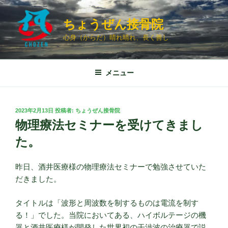
コ
ン
ちょうぜん接骨院
テ
心身（からだ）晴れ晴れ、長く善し
ン
ツ
へ
メニュー
ス
キ
ッ
投
2023年2月13日
投稿者:
ちょうぜん接骨院
プ
稿
物理療法セミナーを受けてきまし
日:
た。
昨日、酒井医療様の物理療法セミナーで勉強させていた
だきました。
タイトルは「波形と周波数を制するものは電流を制す
る！」でした。当院においてある、ハイボルテージの機
器と酒井医療様が開発した世界初の干渉波の治療器で説