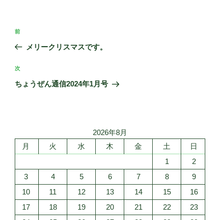
投
前
前
稿
の
メリークリスマスです。
ナ
投
ビ
稿
次
次
ゲ
の
ちょうぜん通信2024年1月号
投
ー
稿
シ
ョ
2026年8月
ン
月
火
水
木
金
土
日
1
2
3
4
5
6
7
8
9
10
11
12
13
14
15
16
17
18
19
20
21
22
23