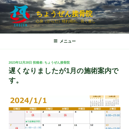
コ
ン
ちょうぜん接骨院
テ
心身（からだ）晴れ晴れ、長く善し
ン
ツ
へ
メニュー
ス
キ
ッ
投
2023年12月28日
投稿者:
ちょうぜん接骨院
プ
稿
遅くなりましたが1月の施術案内で
日:
す。