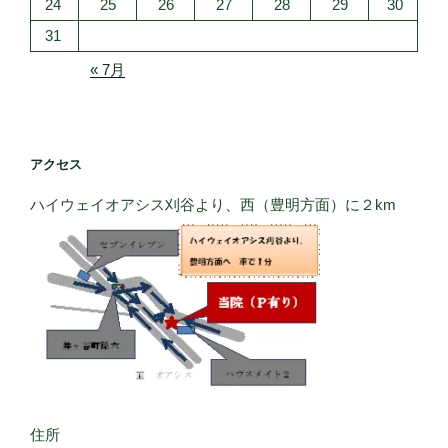
24
25
26
27
28
29
30
31
« 7月
アクセス
ハイウェイオアシス刈谷より、西（豊明方面）に２km
住所