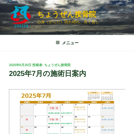
コ
ン
ちょうぜん接骨院
テ
心身（からだ）晴れ晴れ、長く善し
ン
ツ
へ
メニュー
ス
キ
ッ
投
2025年6月26日
投稿者:
ちょうぜん接骨院
プ
稿
2025年7月の施術日案内
日: