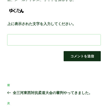
上に表示された文字を入力してください。
投
前
前
稿
の
全三河東西対抗柔道大会の審判やってきました。
ナ
投
ビ
稿
次
次