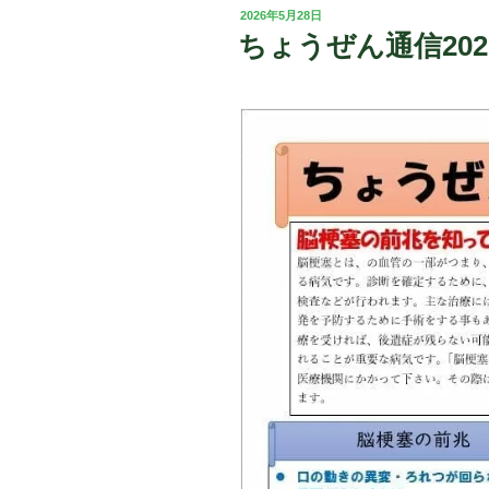
投
2026年5月28日
稿
ちょうぜん通信20
日: