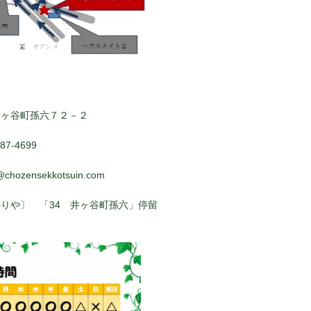
井ヶ谷町孫六７２－２
7-4699
@chozensekkotsuin.com
りや〕 「34 井ヶ谷町孫六」停留
ぐ