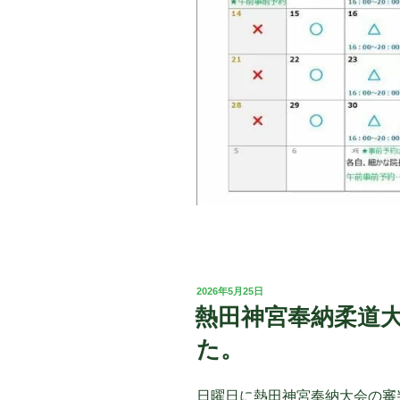
投
2026年5月25日
稿
熱田神宮奉納柔道
日:
た。
日曜日に熱田神宮奉納大会の審