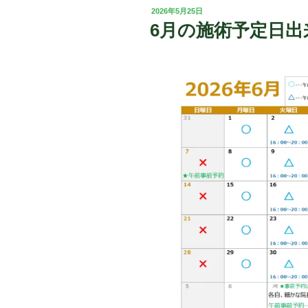
投
2026年5月25日
稿
6月の施術予定日出
日: