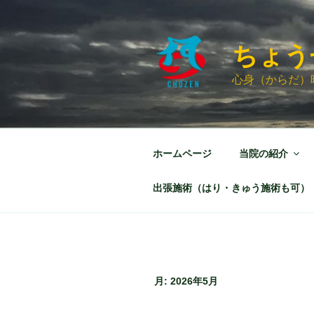
コ
ン
テ
ちょう
ン
ツ
心身（からだ）
へ
ス
キ
ッ
ホームページ
当院の紹介
プ
出張施術（はり・きゅう施術も可）
月:
2026年5月