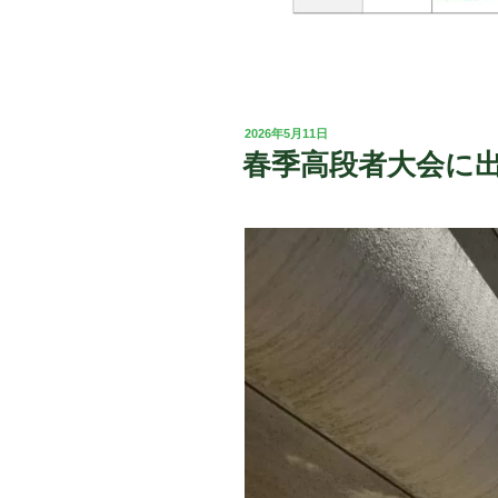
投
2026年5月11日
稿
春季高段者大会に
日: