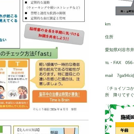
km
住所
愛知県刈谷市
℡・FAX 056-8
mail 7ga94ci
〔チョイソコか
所 降りてす