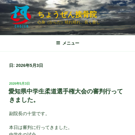
コ
ン
ちょうぜん接骨院
テ
心身（からだ）晴れ晴れ、長く善し
ン
ツ
へ
メニュー
ス
キ
ッ
日:
2026年5月3日
プ
投
2026年5月3日
稿
愛知県中学生柔道選手権大会の審判行って
日:
きました。
副院長の十堂です。
本日は審判に行ってきました。
中学生の試合。