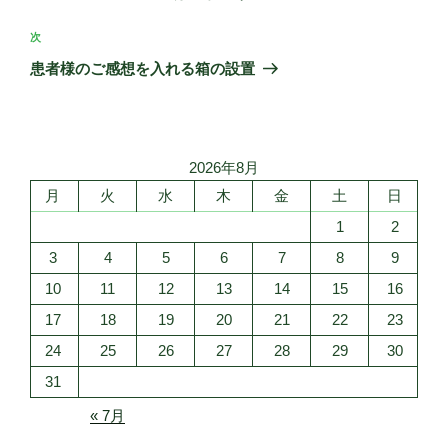
ナ
投
ビ
稿
次
次
ゲ
の
患者様のご感想を入れる箱の設置
投
ー
稿
シ
ョ
2026年8月
ン
月
火
水
木
金
土
日
1
2
3
4
5
6
7
8
9
10
11
12
13
14
15
16
17
18
19
20
21
22
23
24
25
26
27
28
29
30
31
« 7月