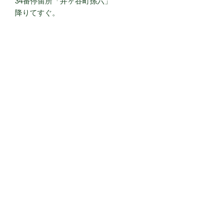
34番停留所「井ヶ谷町孫六」
降りてすぐ。