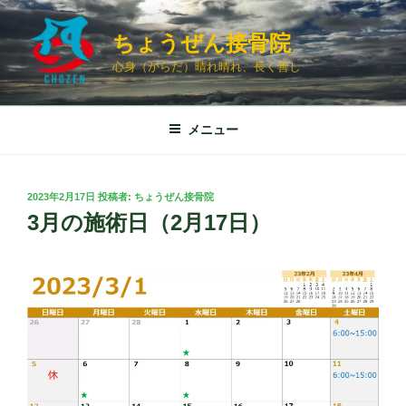
コ
ン
ちょうぜん接骨院
テ
心身（からだ）晴れ晴れ、長く善し
ン
ツ
へ
メニュー
ス
キ
ッ
投
2023年2月17日
投稿者:
ちょうぜん接骨院
プ
稿
3月の施術日（2月17日）
日: