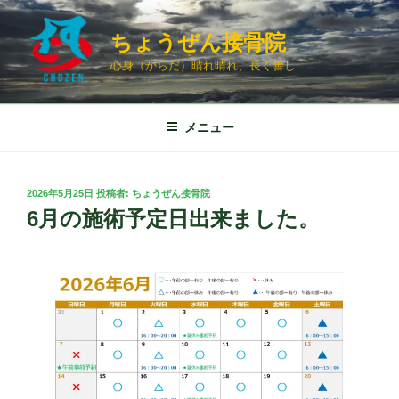
コ
ン
ちょうぜん接骨院
テ
心身（からだ）晴れ晴れ、長く善し
ン
ツ
へ
メニュー
ス
キ
ッ
投
2026年5月25日
投稿者:
ちょうぜん接骨院
プ
稿
6月の施術予定日出来ました。
日: