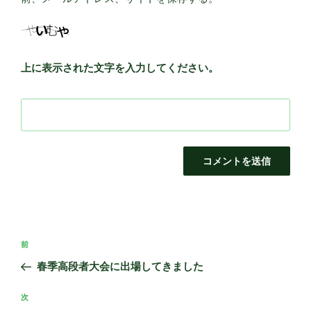
上に表示された文字を入力してください。
投
前
前
稿
の
春季高段者大会に出場してきました
ナ
投
ビ
稿
次
次