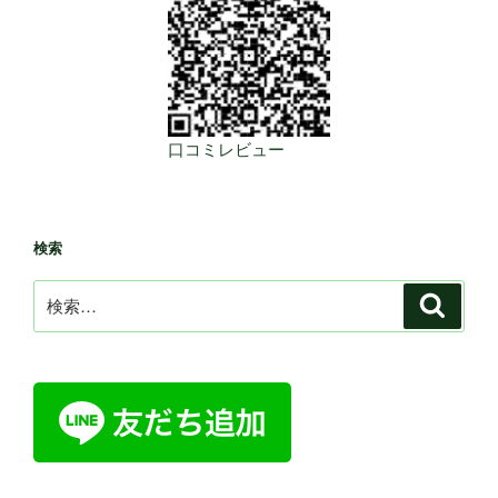
口コミレビュー
検索
検
検
索
索: