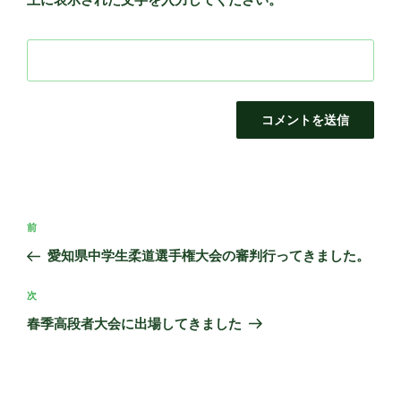
投
前
前
稿
の
愛知県中学生柔道選手権大会の審判行ってきました。
ナ
投
ビ
稿
次
次
ゲ
の
春季高段者大会に出場してきました
投
ー
稿
シ
ョ