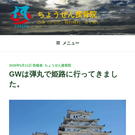
コ
ン
ちょうぜん接骨院
テ
心身（からだ）晴れ晴れ、長く善し
ン
ツ
へ
メニュー
ス
キ
ッ
投
2026年5月11日
投稿者:
ちょうぜん接骨院
プ
稿
GWは弾丸で姫路に行ってきまし
日:
た。