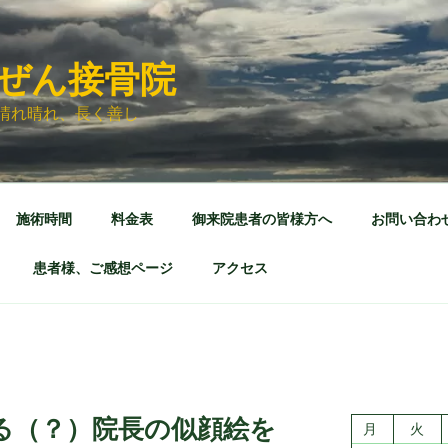
ぜん接骨院
晴れ晴れ、長く善し
施術時間
料金表
御来院患者の皆様方へ
お問い合わ
患者様、ご感想ページ
アクセス
る（？）院長の似顔絵を
月
火