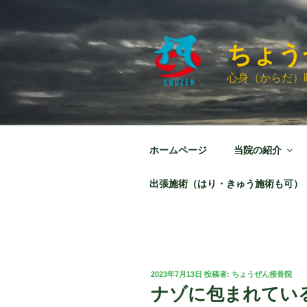
コ
ン
テ
ちょう
ン
ツ
心身（からだ）
へ
ス
キ
ッ
ホームページ
当院の紹介
プ
出張施術（はり・きゅう施術も可）
投
2023年7月13日
投稿者:
ちょうぜん接骨院
稿
ナゾに包まれてい
日: