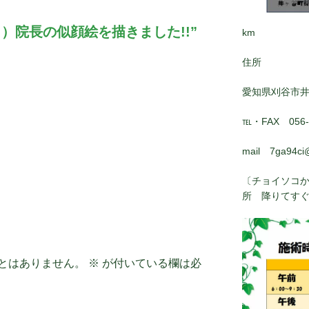
）院長の似顔絵を描きました!!”
km
住所
愛知県刈谷市
℡・FAX 056-8
mail 7ga94ci
〔チョイソコか
所 降りてす
とはありません。
※
が付いている欄は必