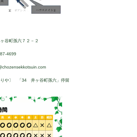
井ヶ谷町孫六７２－２
7-4699
@chozensekkotsuin.com
りや〕 「34 井ヶ谷町孫六」停留
ぐ