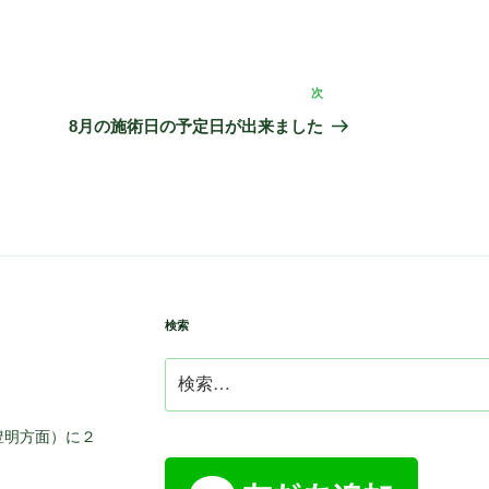
次
次
の
8月の施術日の予定日が出来ました
投
稿
検索
検
索:
豊明方面）に２