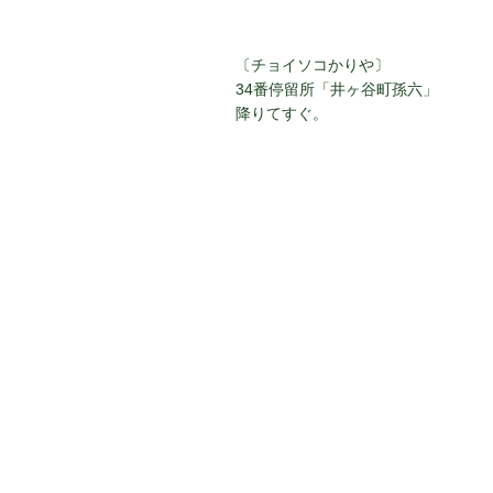
〔チョイソコかりや〕
34番停留所「井ヶ谷町孫六」
降りてすぐ。