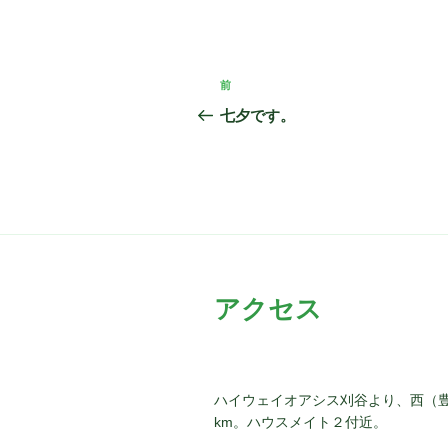
投
前
前
稿
の
七夕です。
投
ナ
稿
ビ
ゲ
ー
シ
アクセス
ョ
ン
ハイウェイオアシス刈谷より、西（
km。ハウスメイト２付近。