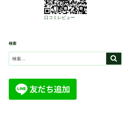
口コミレビュー
検索
検
検
索
索: