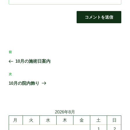
投
前
前
稿
の
10月の施術日案内
ナ
投
ビ
稿
次
次
ゲ
の
10月の院内飾り
投
ー
稿
シ
ョ
2026年8月
ン
月
火
水
木
金
土
日
1
2