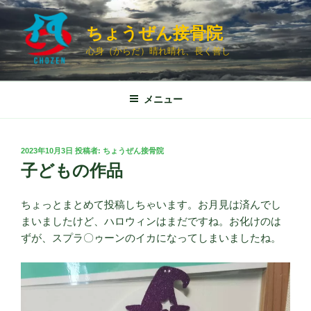
コ
ン
ちょうぜん接骨院
テ
心身（からだ）晴れ晴れ、長く善し
ン
ツ
へ
メニュー
ス
キ
ッ
投
2023年10月3日
投稿者:
ちょうぜん接骨院
プ
稿
子どもの作品
日:
ちょっとまとめて投稿しちゃいます。お月見は済んでし
まいましたけど、ハロウィンはまだですね。お化けのは
ずが、スプラ〇ゥーンのイカになってしまいましたね。