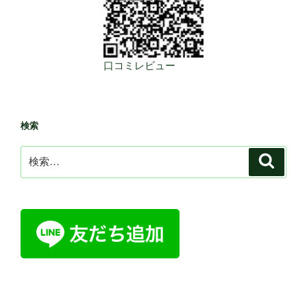
口コミレビュー
検索
検
検
索
索: