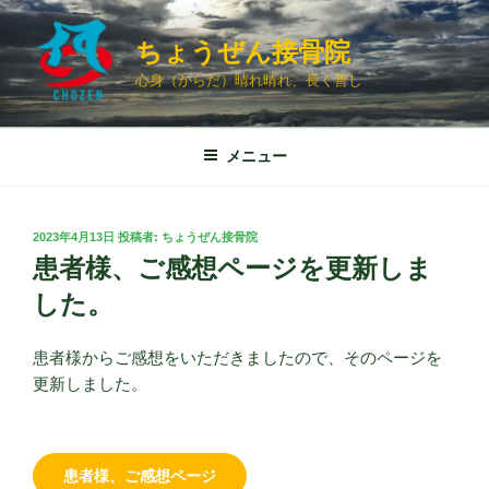
コ
ン
ちょうぜん接骨院
テ
心身（からだ）晴れ晴れ、長く善し
ン
ツ
へ
メニュー
ス
キ
ッ
投
2023年4月13日
投稿者:
ちょうぜん接骨院
プ
稿
患者様、ご感想ページを更新しま
日:
した。
患者様からご感想をいただきましたので、そのページを
更新しました。
患者様、ご感想ページ