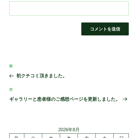
投
前
前
稿
の
初クチコミ頂きました。
ナ
投
ビ
稿
次
次
ゲ
の
ギャラリーと患者様のご感想ページを更新しました。
投
ー
稿
シ
ョ
2026年8月
ン