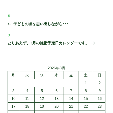
投
前
前
稿
の
子どもの頃を思い出しながら･･･
ナ
投
ビ
稿
次
次
ゲ
の
とりあえず、3月の施術予定日カレンダーです。
投
ー
稿
シ
ョ
2026年8月
ン
月
火
水
木
金
土
日
1
2
3
4
5
6
7
8
9
10
11
12
13
14
15
16
17
18
19
20
21
22
23