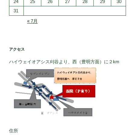
24
25
26
27
28
29
30
31
« 7月
アクセス
ハイウェイオアシス刈谷より、西（豊明方面）に２km
住所