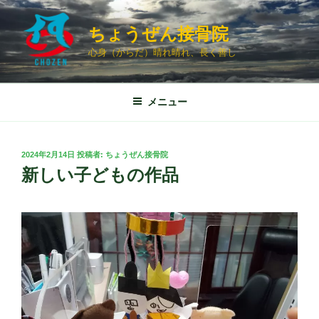
コ
ン
ちょうぜん接骨院
テ
心身（からだ）晴れ晴れ、長く善し
ン
ツ
へ
メニュー
ス
キ
ッ
投
2024年2月14日
投稿者:
ちょうぜん接骨院
プ
稿
新しい子どもの作品
日: