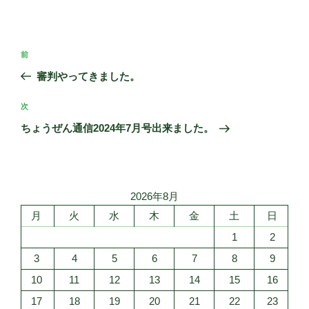
投
前
前
稿
の
審判やってきました。
ナ
投
ビ
稿
次
次
ゲ
の
ちょうぜん通信2024年7月号出来ました。
投
ー
稿
シ
ョ
2026年8月
ン
月
火
水
木
金
土
日
1
2
3
4
5
6
7
8
9
10
11
12
13
14
15
16
17
18
19
20
21
22
23