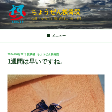
コ
ン
ちょうぜん接骨院
テ
心身（からだ）晴れ晴れ、長く善し
ン
ツ
へ
メニュー
ス
キ
ッ
投
2024年6月22日
投稿者:
ちょうぜん接骨院
プ
稿
1週間は早いですね。
日: