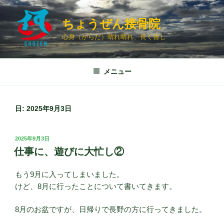
コ
ン
ちょうぜん接骨院
テ
心身（からだ）晴れ晴れ、長く善し
ン
ツ
へ
メニュー
ス
キ
ッ
日:
2025年9月3日
プ
投
2025年9月3日
稿
仕事に、遊びに大忙し②
日:
もう9月に入ってしまいました。
けど、8月に行ったことについて書いてきます。
8月のお盆ですが、日帰りで長野の方に行ってきました。