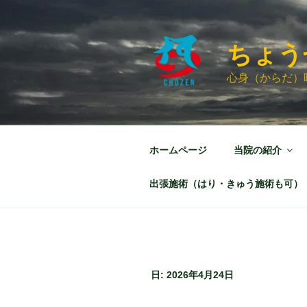
コ
ン
テ
ちょう
ン
ツ
心身（からだ）
へ
ス
キ
ッ
ホームページ
当院の紹介
プ
出張施術（はり・きゅう施術も可）
日:
2026年4月24日