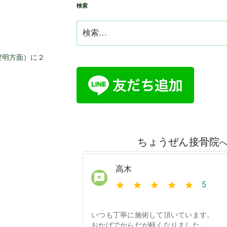
検索
検
索:
豊明方面）に２