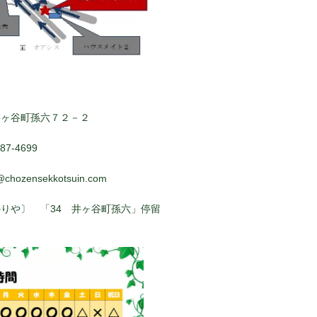
井ヶ谷町孫六７２－２
7-4699
@chozensekkotsuin.com
りや〕 「34 井ヶ谷町孫六」停留
ぐ