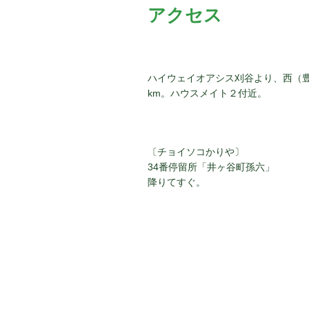
アクセス
ハイウェイオアシス刈谷より、西（
km。ハウスメイト２付近。
〔チョイソコかりや〕
34番停留所「井ヶ谷町孫六」
降りてすぐ。