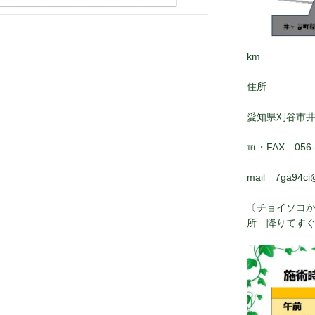
km
住所
愛知県刈谷市
℡・FAX 056-8
mail 7ga94ci
〔チョイソコか
所 降りてす