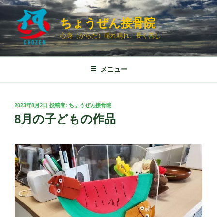
コ
ン
ちょうぜん接骨院
テ
心身（からだ）晴れ晴れ、長く善し
ン
ツ
へ
メニュー
ス
キ
ッ
投
2023年8月2日
投稿者:
ちょうぜん接骨院
プ
稿
8月の子どもの作品
日: