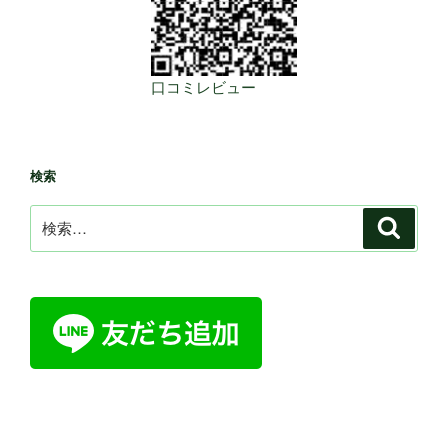
口コミレビュー
検索
検
検
索
索: