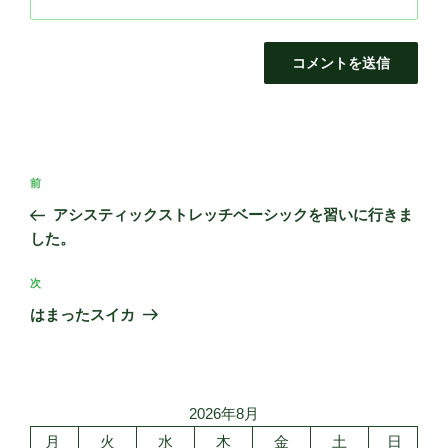
投
前
前
稿
の
アシスティックストレッチベーシックを習いに行きま
ナ
投
した。
ビ
稿
ゲ
次
次
の
ー
はまったスイカ
投
シ
稿
ョ
ン
2026年8月
月
火
水
木
金
土
日